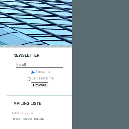
NEWSLETTER
S'inscrire
Se désinscrire
MAILING LISTE
commerçants
Jean Claude JANAN