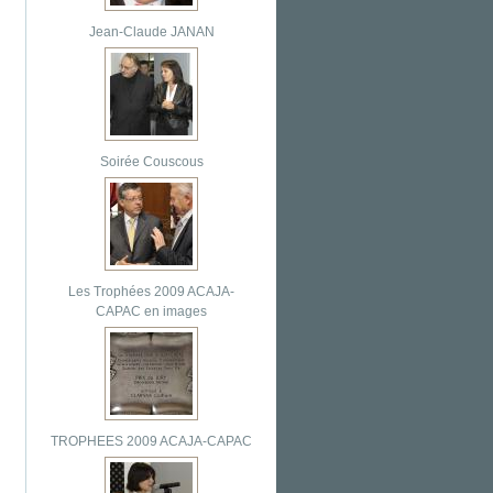
Jean-Claude JANAN
Soirée Couscous
Les Trophées 2009 ACAJA-
CAPAC en images
TROPHEES 2009 ACAJA-CAPAC