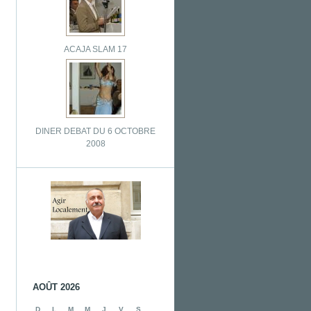
ACAJA SLAM 17
DINER DEBAT DU 6 OCTOBRE
2008
AOÛT 2026
D
L
M
M
J
V
S