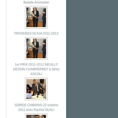
Balade écossaise
TROOHEES ACAJA 2011-2012
1er PRIX 2011-2012 NEUILLY
DESSIN CHAMPERRET à Silvio
ASCOLI
SOIREE CHIBANIS 22 octobre
2011 avec Rachid OUALI