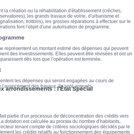
 la création ou la réhabilitation d'établissement (crèches,
ervatoires), les grands travaux de voirie, d'urbanisme et
alisation, trottoirs), les grosses réparations à effectuer sur le
rations font l'objet d'une autorisation de programme.
programme
me représentent un montant estimé des dépenses qui peuvent
ent des investissements. Elles peuvent être révisées et ont un
sparaissent dès lors que l'opération est terminée.
t
sentent les dépenses qui seront engagées au cours de
e l'avancement des travaux. Ils sont annuels.
x arrondissements : l'État Spécial
fait partie d'un processus de déconcentration des crédits vers
La dotation est calculée au prorata du nombre d'habitants,
ecteur tenant compte de critères sociologiques décidés par le
lement les crédits relatifs au fonctionnement des équipements