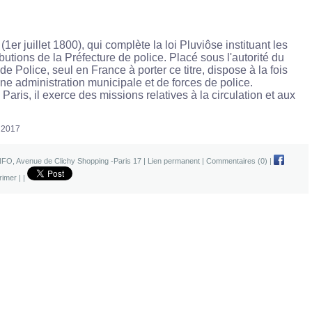
(1er juillet 1800), qui complète la loi Pluviôse instituant les
tributions de la Préfecture de police. Placé sous l'autorité du
t de Police, seul en France à porter ce titre, dispose à la fois
une administration municipale et de forces de police.
Paris, il exerce des missions relatives à la circulation et aux
n 2017
NFO
,
Avenue de Clichy Shopping -Paris 17
|
Lien permanent
|
Commentaires (0)
|
rimer
|
|