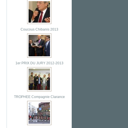
Coucous Chibanis 2013
1er PRIX DU JURY 2012-2013
TROPHEE Compagnie Clarance