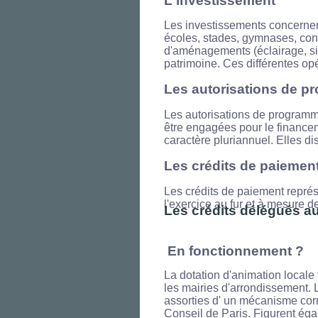
L'investissement
Les investissements concernent
écoles, stades, gymnases, cons
d'aménagements (éclairage, sign
patrimoine. Ces différentes opé
Les autorisations de 
Les autorisations de program
être engagées pour le financem
caractère pluriannuel. Elles di
Les crédits de paiemen
Les crédits de paiement repré
l'exercice au fur et à mesure d
Les crédits délégués au
En fonctionnement ?
La dotation d'animation locale 
les mairies d'arrondissement. 
assorties d' un mécanisme corr
Conseil de Paris. Figurent éga