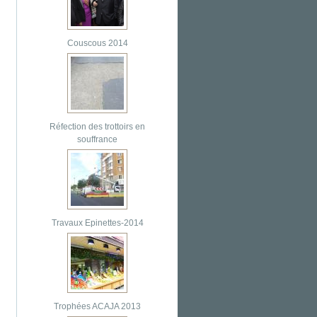
Couscous 2014
Réfection des trottoirs en
souffrance
Travaux Epinettes-2014
Trophées ACAJA 2013