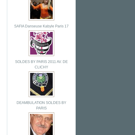
SAFIA Danseuse Kabyle Paris 17
SOLDES BY PARIS 2011 AV. DE
CLICHY
DEAMBULATION SOLDES BY
PARIS