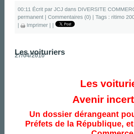
00:11 Écrit par JCJ dans
DIVERSITE COMMERC
permanent
|
Commentaires (0)
| Tags :
ritimo 20
|
Imprimer
|
|
Les voituriers
27/04/2010
Les voituri
Avenir incert
Un dossier dérangeant pour
Préfets de la République, e
Commerce