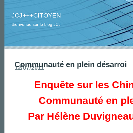
JCJ+++CITOYEN
Bienvenue sur le blog JCJ
Communauté en plein désarroi
12/07/2011
Enquête sur les Chin
Communauté en ple
Par Hélène Duvigneau 