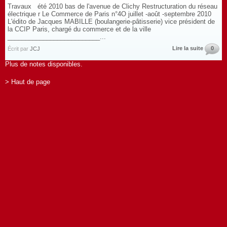
Travaux été 2010 bas de l'avenue de Clichy Restructuration du réseau
électrique r Le Commerce de Paris n°4O juillet -août -septembre 2010
L'édito de Jacques MABILLE (boulangerie-pâtisserie) vice président de
la CCIP Paris, chargé du commerce et de la ville
__________________________...
Lire la suite
0
Écrit par
JCJ
Plus de notes disponibles.
> Haut de page