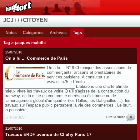
JCJ+++CITOYEN
Notes
Catégories
Archives
Tags
Tag > jacques mabille
25/07/2010
On a lu ... Commerce de Paris
On a lu ... N° 9 Chronique des associations de
commerçants, artisans et prestataires de
services parisiens. A consulter sur :
www.ccip75.fr L'édito
________________________________ Elaborons une charte afin de
mieux vivre les travaux de voirie Q u'il s'agisse de la construction du
tramway, de la mise en conformité du réseau électrique ou de
l'aménagement global d'un quartier (les Halles, les Batignolles ...), les
travaux sur l'espace public perturbent la vie des commerces . Le bruit,
la poussière,...
Lire la suite
0
Écrit par
JCJ
21/07/2010
Travaux ERDF avenue de Clichy Paris 17